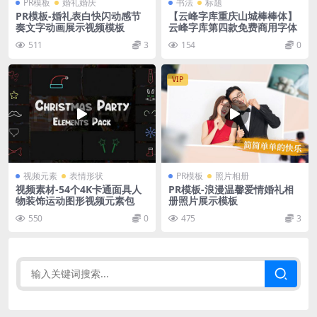
PR模板
婚礼婚庆
书法
标题
PR模板-婚礼表白快闪动感节
【云峰字库重庆山城棒棒体】
奏文字动画展示视频模板
云峰字库第四款免费商用字体
511
3
154
0
VIP
视频元素
表情形状
PR模板
照片相册
视频素材-54个4K卡通面具人
PR模板-浪漫温馨爱情婚礼相
物装饰运动图形视频元素包
册照片展示模板
550
0
475
3