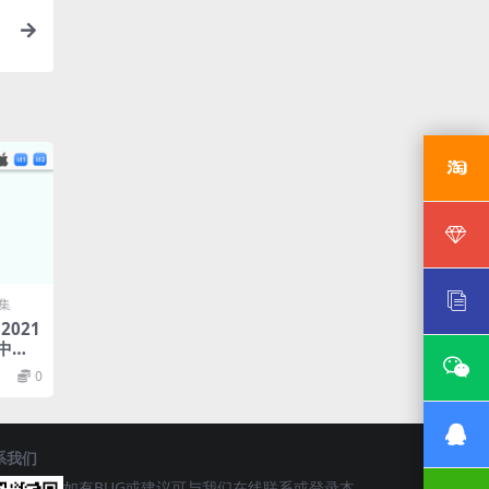
合集
 2021
 中文
像处理
0
系我们
如有BUG或建议可与我们在线联系或登录本