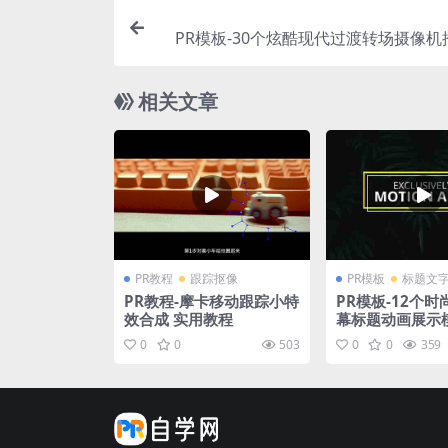
PR模板-30个炫酷现代过渡转场摄像机
+时尚分割图形风格 Modern Trans
相关文章
PR教程
跟踪抠像
PR模板
标题文
PR教程-摩卡移动跟踪小特
PR模板-12个
效合成 实用教程
幕标题动画展示
0
0
503
0
0
359