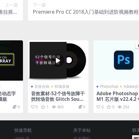
上一篇
下一篇
推拉摇移
Premiere Pro CC 2018入门基础到进阶视频教程
itions
字
音效合辑
转场音效
Photoshop
Adobe
时尚动态字
音效素材-52个信号故障干
Adobe Photoshop
模板
扰转场音效 Glitch Soun
M1 芯片版 v22.4.2
d Effects Pack
免激活版下载 PS图
0
0
1
603
0
0
0
292
软件
快速导航
关于本站
联
VIP会员
关于网站