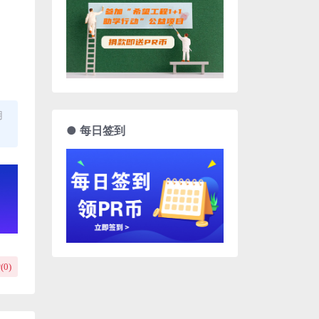
用
● 每日签到
(
0
)