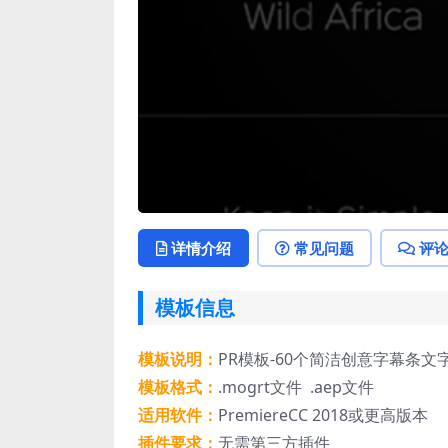
详情介绍
常见问题
评
模板信息
模板说明：
PR模板-60个简洁创意字幕条文
模板格式：
.mogrt文件 .aep文件
适用软件：
PremiereCC 2018或更高版本
插件要求：
无需第三方插件