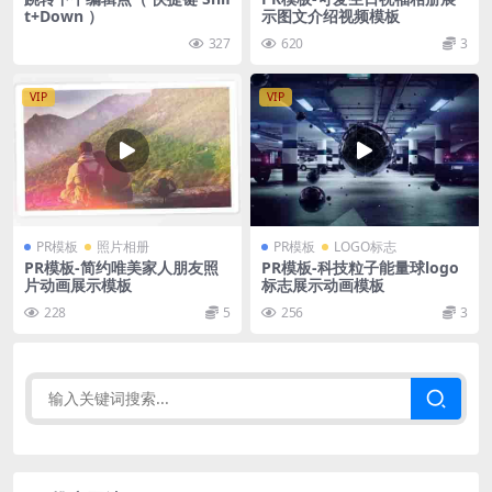
t+Down ）
示图文介绍视频模板
327
620
3
VIP
VIP
PR模板
照片相册
PR模板
LOGO标志
PR模板-简约唯美家人朋友照
PR模板-科技粒子能量球logo
片动画展示模板
标志展示动画模板
228
5
256
3