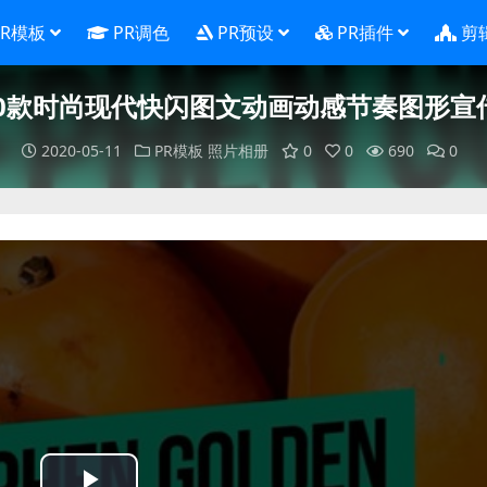
PR模板
PR调色
PR预设
PR插件
剪
-20款时尚现代快闪图文动画动感节奏图形宣
2020-05-11
PR模板
照片相册
0
0
690
0