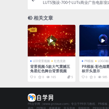
LUTS预设-700个LUTs商业广告电影
景视频婚礼音乐MV视频
相关文章
VIP
LED背景视频
红色党政
PR模板
LOGO
背景视频-5款大气震撼五
PR模板-彩色烟雾
角星红色舞台背景视频
标开头显示
0
0
165
5
0
0
985
PR自学网（www.przixue.com）专注于PR学习教程、PR模板
插件、PR预设、视频素材、音乐音效、剪辑软件、PR知识库等