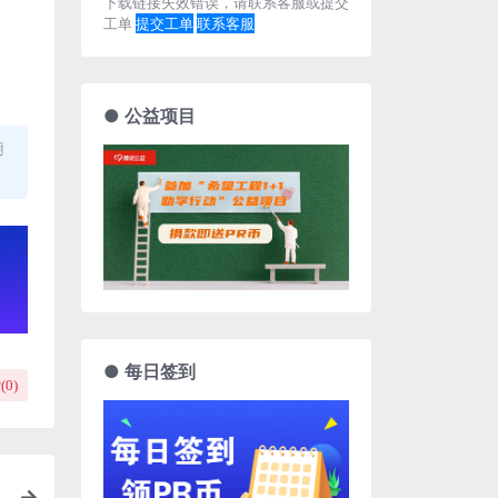
下载链接失效错误，请联系客服或提交
工单
提交工单
联系客服
● 公益项目
用
● 每日签到
(
0
)