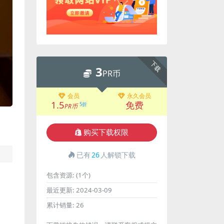
下载
3
PR币
会员
永久会员
1.5
免费
5折
PR币
购买下载权限
已有
26
人解锁下载
包含资源:
(1个)
最近更新:
2024-03-09
累计销量:
26