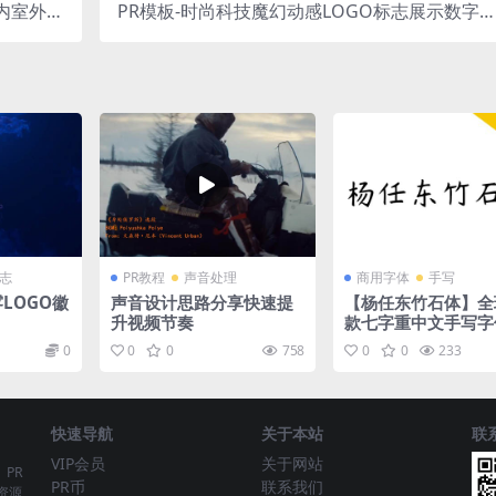
室内室外风
PR模板-时尚科技魔幻动感LOGO标志展示数字
调色预设
幻故障LOGO徽标
标志
PR教程
声音处理
商用字体
手写
LOGO徽
声音设计思路分享快速提
【杨任东竹石体】全
升视频节奏
款七字重中文手写字
0
0
0
758
0
0
233
快速导航
关于本站
联
VIP会员
关于网站
、PR
PR币
联系我们
资源