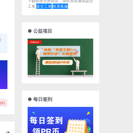
下载链接失效错误，请联系客服或提交
工单
提交工单
联系客服
● 公益项目
用
● 每日签到
(
0
)