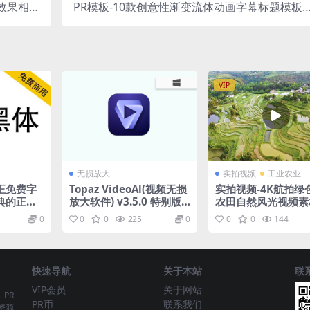
效果相册
PR模板-10款创意性渐变流体动画字幕标题模板C
文幻灯片
reative Gradient Titles
VIP
无损放大
实拍视频
工业农业
正免费字
Topaz VideoAl(视频无损
实拍视频-4K航拍绿
典的正文
放大软件) v3.5.0 特别版
农田自然风光视频素
+便携版
0
0
0
225
0
0
0
144
快速导航
关于本站
联
VIP会员
关于网站
、PR
PR币
联系我们
资源