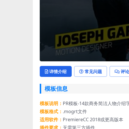
详情介绍
常见问题
评
模板信息
模板说明：
PR模板-14款商务简洁人物介
模板格式：
.mogrt文件
适用软件：
PremiereCC 2018或更高版本
插件要求：
无需第三方插件