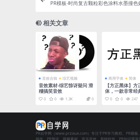
PR模板-时尚复古颗粒彩色涂料水墨撞色
视频图
相关文章
音效合辑
综艺视频
商用字体
简体
音效素材-综艺惊讶疑问 滑
【方正黑体】方
稽搞笑音效
体，一款非常经
黑体
0
0
1.3K
0
0
0
247
PR自学网（www.przixue.com）专注于PR学习教程、PR模板
插件、PR预设、视频素材、音乐音效、剪辑软件、PR知识库等