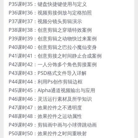
P35课时35：键盘快捷键使用与定义
P36课时36：视频剪接倒放与定格拍照
P37课时37：视频分镜头剪辑演示
P38课时38：创意剪辑之穿墙特效案例
P39课时39：创意剪辑之动物快过来案例
P40课时40：创意剪辑之巴拉小魔仙变身
P41课时41：创意剪接之时间静止合成案例
P42课时42：一人分饰多个角色剪接案例
P43课时43：PSD格式文件导入详解
P44课时44：利用Ps创作剪辑边框
P45课时45：Alpha通道视频输出与应用
P46课时46：灵活运行素材及所学知识
P47课时47：效果控件之不透明度
P48课时48：效果控件之运动属性
P49课时49：剪辑画中画与小球弹跳动画
P50课时50：效果控件之时间重映射