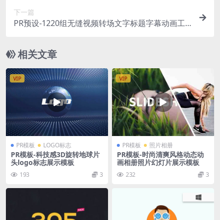
下一篇
PR预设-1220组无缝视频转场文字标题字幕动画工
具包
相关文章
VIP
VIP
PR模板
LOGO标志
PR模板
照片相册
PR模板-科技感3D旋转地球片
PR模板-时尚清爽风格动态动
头logo标志展示模板
画相册照片幻灯片展示模板
193
3
232
3