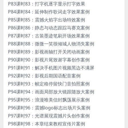
P83课时83：打字机逐字显示打字效果
P84课时84：延伸制作歌词走字效果案例
P85课时85：震撼火焰字出场特效案例
P86课时86：静态与动态跟踪马赛克案例
P87课时87：古装墨迹笔刷开场效果案例
P88课时88：微微一笑很倾城人物消失案例
P89课时89：影视画轴打开关闭动画案例
P90课时90：影视片尾致谢字幕创作案例
P91课时91：解决手机图片视频黑边不满屏
P92课时92：影视后期国语配音案例
P93课时93：帧定格停留快门音拍照案例
P94课时94：画面局部放大镜跟随放大案例
P95课时95：浪漫唯美信封飘荡展示案例
P96课时96：震撼logo标志出场片头案例
P97课时97：光谱展现震撼片头创作案例
P98课时98：本章结束教程宣传片案例