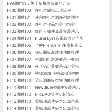
P99课时99：关于多机位编辑的介绍
P100课时100：多机位编辑工作流程
P101课时101：使用多机位源序列对话框
P102课时102：多机位作品粗剪与精剪
P103课时103：红巨人插件套装安装演示
P104课时104：Plural Eyes音视频自动同步
P105课时105：了解Premiere VR虚拟现实
P106课时106：项目面板新建项功能梳理
P107课时107：生成闪电对决效果小案例
P108课时108：变形稳定器效果稳定剪辑
P109课时109：视频添加与去除水印讲解
P110课时110：节目源面板按钮功能梳理
P111课时111：NewBlueFX插件安装演示
P112课时112：ProDAD插件安装演示
P113课时113：震撼动感片头之出场字幕
P114课时114：震撼动感片头之出场剪辑