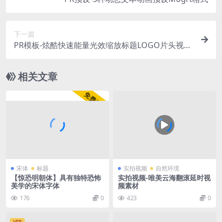
下一篇
PR模板-炫酷快速能量光效缩放标题LOGO片头视频
模板
相关文章
宋体
标题
实拍视频
自然环境
【惊恐明朝体】具有独特恐怖
实拍视频-唯美云海翻滚延时视
美学的宋体字体
频素材
176
0
423
0