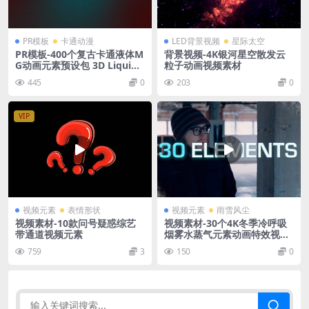
PR模板
卡通动漫
LED背景视频
星际太空
PR模板-400个复古卡通液体M
背景视频-4K银河星空散发云
G动画元素预设包 3D Liquid
粒子动画视频素材
Motion FX Packages
445
0
203
0
VIP
视频元素
表情形状
视频元素
雨雪风尘
视频素材-10款问号疑惑综艺
视频素材-30个4K冬季冷呼吸
带通道视频元素
烟雾水蒸气元素动画特效视频
素材 ActionVFX Cold Breath
759
3
150
0