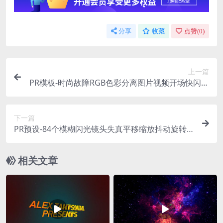
分享
收藏
点赞(
0
)
上一篇
PR模板-时尚故障RGB色彩分离图片视频开场快闪片
头
下一篇
PR预设-84个模糊闪光镜头失真平移缩放抖动旋转
拖放转场+73个LUTs预设
相关文章