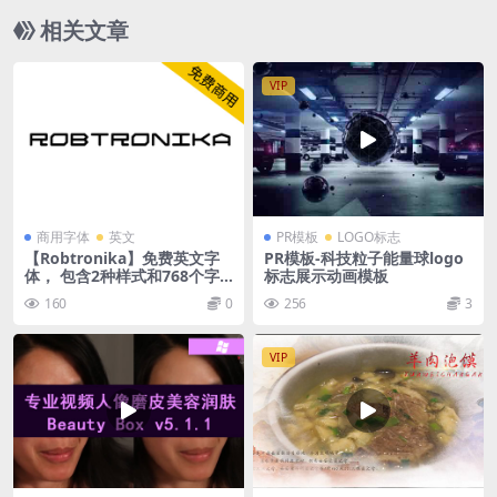
相关文章
VIP
商用字体
英文
PR模板
LOGO标志
【Robtronika】免费英文字
PR模板-科技粒子能量球logo
体， 包含2种样式和768个字
标志展示动画模板
形
160
0
256
3
VIP