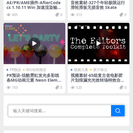
AE/PR/AME插件-AfterCode
音效素材-327个年轻极限运行
cs 1.10.11 Win 加速渲染输出
滑轮滑板无损音效 Skate
编码插件
405
0
313
0
PR预设
MG动画预设
视频元素
胶片噪点
PR预设-炫酷霓虹发光多彩线
视频素材-65组复古老电影胶
条MG动画元素 Neon Eleme
片划痕漏光光效转场特效合成
nts MOGRT
素材包Editors Toolkit
763
0
520
0