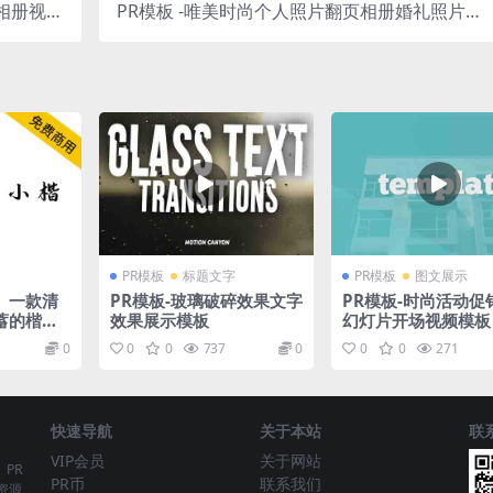
相册视频
PR模板 -唯美时尚个人照片翻页相册婚礼照片相
模板
册视频模板
PR模板
标题文字
PR模板
图文展示
】一款清
PR模板-玻璃破碎效果文字
PR模板-时尚活动促
蓄的楷体
效果展示模板
幻灯片开场视频模板
0
0
0
737
0
0
0
271
快速导航
关于本站
联
VIP会员
关于网站
、PR
PR币
联系我们
资源