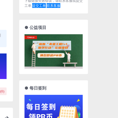
下载链接失效错误，请联系客服或提交
工单
提交工单
联系客服
● 公益项目
用
● 每日签到
(
0
)