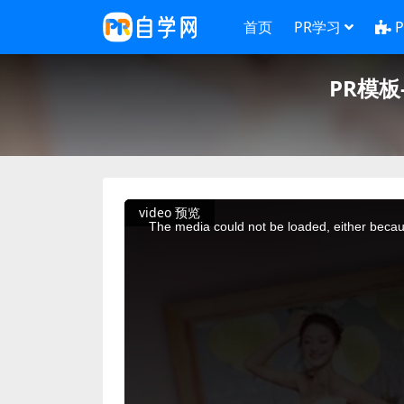
首页
PR学习
PR模
This
video 预览
is
a
The media could not be loaded, either becaus
modal
window.