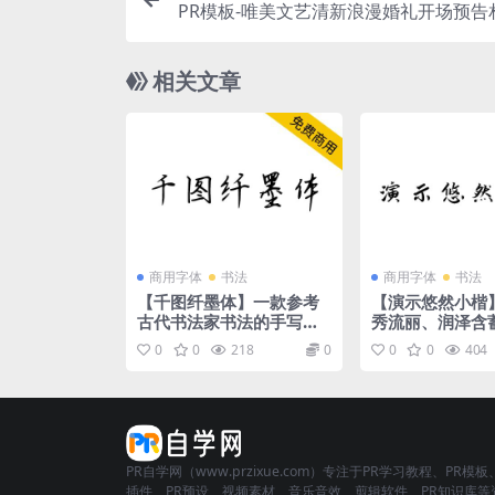
PR模板-唯美文艺清新浪漫婚礼开场预告
相关文章
商用字体
书法
商用字体
书法
【千图纤墨体】一款参考
【演示悠然小楷
古代书法家书法的手写字
秀流丽、润泽含
体
字体
0
0
218
0
0
0
404
PR自学网（www.przixue.com）专注于PR学习教程、PR模板
插件、PR预设、视频素材、音乐音效、剪辑软件、PR知识库等