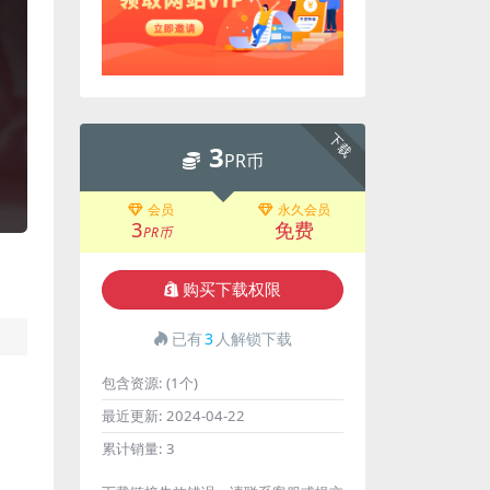
下载
3
PR币
会员
永久会员
3
免费
PR币
购买下载权限
已有
3
人解锁下载
包含资源:
(1个)
最近更新:
2024-04-22
累计销量:
3