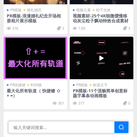
PR模板
婚礼婚庆
视频元素
粒子光效
PR模板-浪漫婚礼纪念开场相
视频素材-25个4K细微缓慢移
册相片展示模板
动灰尘粒子飘动特效合成素材
316
3
1.0K
3
PR快捷键
时间轴
PR模板
标题文字
最大化所有轨道（ 快捷键 ⇧
PR模板-11个流畅简单创意标
+ =）
题字幕条动画模板
301
317
0