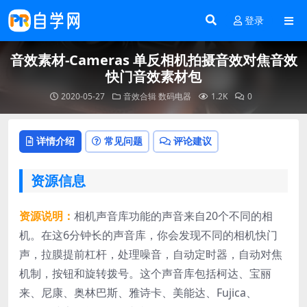
登录
音效素材-Cameras 单反相机拍摄音效对焦音效
快门音效素材包
2020-05-27
音效合辑
数码电器
1.2K
0
详情介绍
常见问题
评论建议
资源信息
资源说明：
相机声音库功能的声音来自20个不同的相
机。在这6分钟长的声音库，你会发现不同的相机快门
声，拉膜提前杠杆，处理噪音，自动定时器，自动对焦
机制，按钮和旋转拨号。这个声音库包括柯达、宝丽
来、尼康、奥林巴斯、雅诗卡、美能达、Fujica、