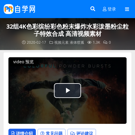
登录
32组4K色彩缤纷彩色粉末爆炸水彩泼墨粉尘粒
子特效合成 高清视频素材
2020-02-17
视频元素
液体喷溅
1.3K
0
video 预览
Play
Video
详情介绍
常见问题
评论建议