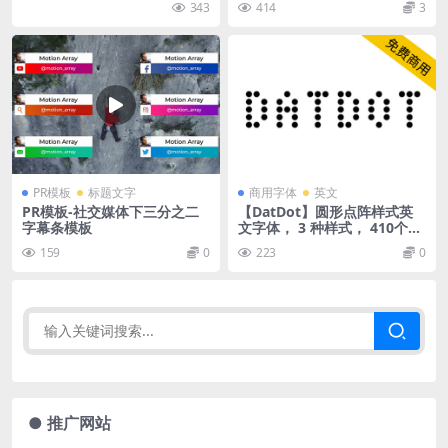
343
414
3
PR模板
标题文字
商用字体
英文
PR模板-社交媒体下三分之二
【DatDot】圆形点阵样式英
字幕条模板
文字体， 3 种样式， 410个字
形
159
0
223
0
● 推广网站