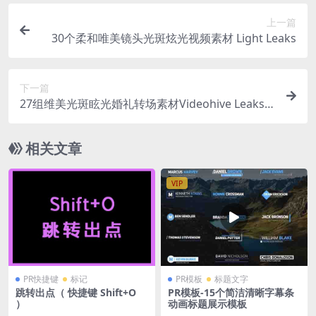
上一篇
30个柔和唯美镜头光斑炫光视频素材 Light Leaks
下一篇
27组维美光斑眩光婚礼转场素材Videohive Leaks
& Flares Motion Graphics
相关文章
VIP
PR快捷键
标记
PR模板
标题文字
跳转出点（ 快捷键 Shift+O
PR模板-15个简洁清晰字幕条
）
动画标题展示模板