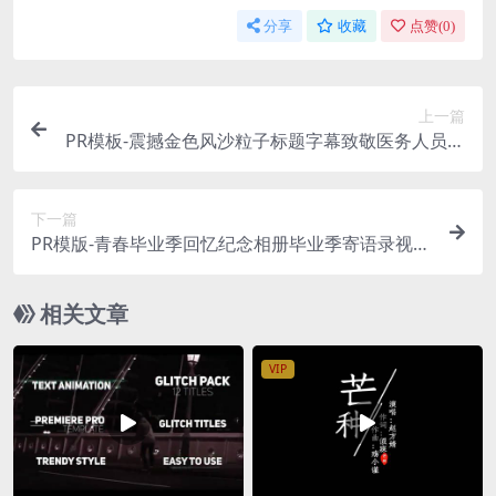
分享
收藏
点赞(
0
)
上一篇
PR模板-震撼金色风沙粒子标题字幕致敬医务人员视
频模板
下一篇
PR模版-青春毕业季回忆纪念相册毕业季寄语录视频
模板
相关文章
VIP