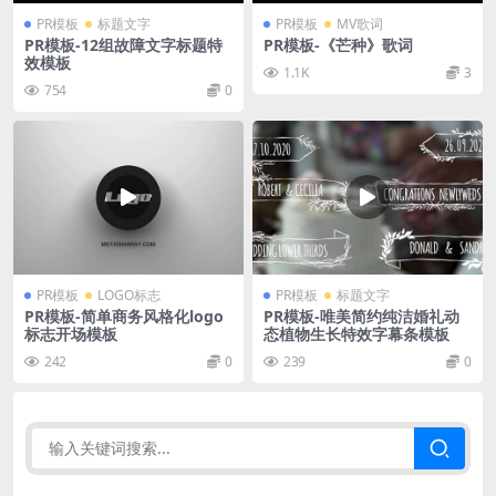
PR模板
标题文字
PR模板
MV歌词
PR模板-12组故障文字标题特
PR模板-《芒种》歌词
效模板
1.1K
3
754
0
PR模板
LOGO标志
PR模板
标题文字
PR模板-简单商务风格化logo
PR模板-唯美简约纯洁婚礼动
标志开场模板
态植物生长特效字幕条模板
242
0
239
0