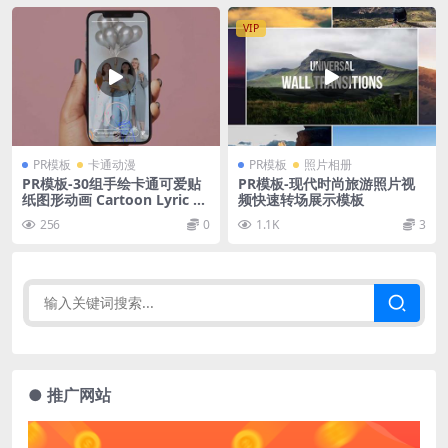
VIP
PR模板
卡通动漫
PR模板
照片相册
PR模板-30组手绘卡通可爱贴
PR模板-现代时尚旅游照片视
纸图形动画 Cartoon Lyric St
频快速转场展示模板
roke Animations
256
0
1.1K
3
● 推广网站