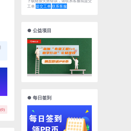
下载链接失效错误，请联系客服或提交
工单
提交工单
联系客服
● 公益项目
用
● 每日签到
(
0
)