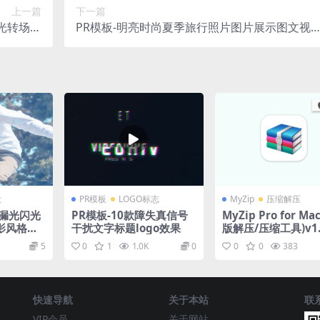
上一篇
下一篇
光转场效
PR模板-明亮时尚夏季旅行照片图片展示图文视
视频模板
模板
设
PR模板
LOGO标志
MyZip
压缩解压
美漏光闪光
PR模板-10款障失真信号
MyZip Pro for M
影风格过
干扰文字标题logo效果
版解压/压缩工具)v1.
激活版
5
0
1
1.0K
0
0
0
383
快速导航
关于本站
联
VIP会员
关于网站