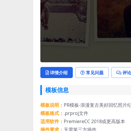
详情介绍
常见问题
评
模板信息
模板说明：
PR模板-浪漫复古美好回忆照片纪
模板格式：
.prproj文件
适用软件：
PremiereCC 2018或更高版本
插件要求：
无需第三方插件