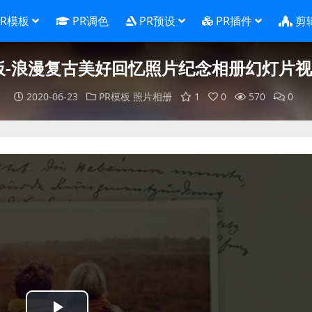
PR模板
PR调色
PR预设
PR插件
剪
板-浪漫复古美好回忆照片纪念相册幻灯片
2020-06-23
PR模板
照片相册
1
0
570
0