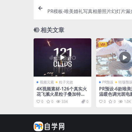
PR模板-唯美婚礼写真相册照片幻灯片漏
果
相关文章
VIP
视频元素
粒子光效
PR预设
转场预
4K视频素材-126个真实火
PR预设-6款唯
花飞溅火星粒子叠加特效
温暖色调光斑电
动画
渡转场预设
0
0
334
0
0
0
1.0K