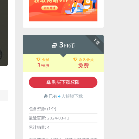
下载
3
PR币
会员
永久会员
3
免费
PR币
购买下载权限
已有
4
人解锁下载
包含资源:
(1个)
最近更新:
2024-03-13
累计销量:
4