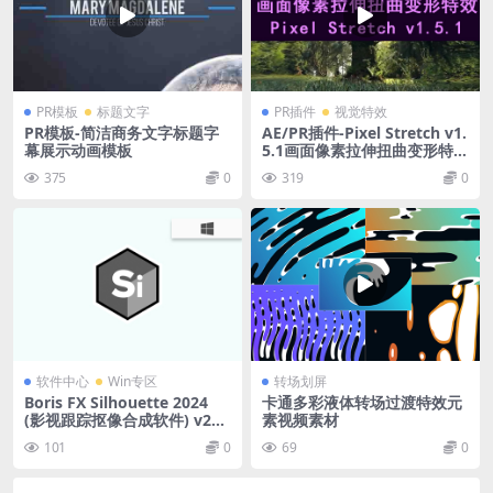
PR模板
标题文字
PR插件
视觉特效
PR模板-简洁商务文字标题字
AE/PR插件-Pixel Stretch v1.
幕展示动画模板
5.1画面像素拉伸扭曲变形特效
Win/Mac
375
0
319
0
软件中心
Win专区
转场划屏
Boris FX Silhouette 2024
卡通多彩液体转场过渡特效元
(影视跟踪抠像合成软件) v202
素视频素材
4.5.2 直装版
101
0
69
0