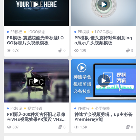
PR模板
LOGO标志
PR模板
LOGO标志
PR模板-震撼炫酷光晕标题LO
PR模板-镜头旋转对焦创意log
GO标志片头视频模板
o展示片头视频模板
673
0
129
3
PR预设
视觉预设
PR教程
必学技能
PR预设-200种复古怀旧老录像
神速学会视频剪辑，up主必备
带VHS视觉效果PR预设 VHS F
Premiere技能
ilm Maker
887
0
1.5K
0