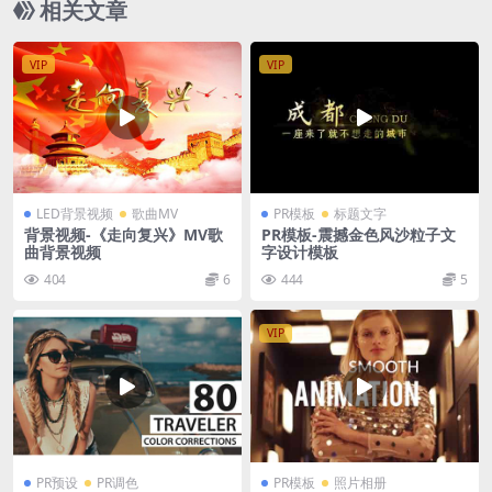
相关文章
VIP
VIP
LED背景视频
歌曲MV
PR模板
标题文字
背景视频-《走向复兴》MV歌
PR模板-震撼金色风沙粒子文
曲背景视频
字设计模板
404
6
444
5
VIP
PR预设
PR调色
PR模板
照片相册