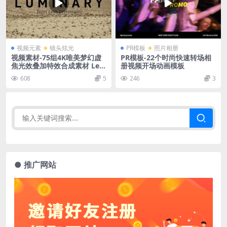
视频元素
镜头炫光
PR模板
照片相册
视频素材-75组4K唯美梦幻虚
PR模板-22个时尚快速转场相
焦光效叠加特效合成素材 Len
册视频开场动画模板
s Distortions – Luminary 4
608
5
246
3
K
● 推广网站