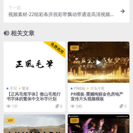
下一篇
视频素材-22组彩条庆祝彩带飘动带通道高清视频素
材
相关文章
VIP
手写
繁体
PR模板
片头片尾
【正风毛笔字体】衡山毛笔行
PR模板-震撼绚丽金色房地产
书字体的繁体中文补字计划
宣传片头视频模板
131
0
580
5
VIP
VIP