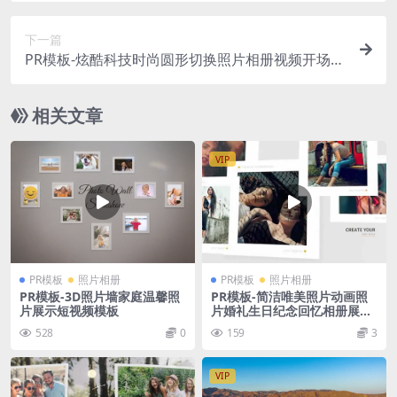
下一篇
PR模板-炫酷科技时尚圆形切换照片相册视频开场模
板
相关文章
VIP
PR模板
照片相册
PR模板
照片相册
PR模板-3D照片墙家庭温馨照
PR模板-简洁唯美照片动画照
片展示短视频模板
片婚礼生日纪念回忆相册展示
模板
528
0
159
3
VIP