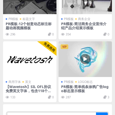
PR模板
标题文字
PR模板
商务企业
PR模板-12个创意动态标注标
PR模板-简洁商务企业宣传介
题动画视频模板
绍产品介绍展示模板
296
0
354
0
VIP
商用字体
英文
PR模板
LOGO标志
【Wavetosh】SIL OFL协议
PR模板-简单线条涂鸦广告log
免费英文字体，包含118个字
o标志显示模板
形
133
0
287
3