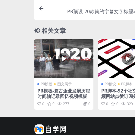
PR预设-20款简约字幕文字标
相关文章
PR模板
图文展示
PR预设
PR脚本
PR模板-复古企业发展历程
PR脚本-92个
时间轴记录回忆视频模板
频网站点赞订阅
元素动画 Social
0
0
277
0
0
0
329
ts for Premier