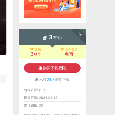
下载
3
PR币
会员
永久会员
3
免费
PR币
购买下载权限
已有
25
人解锁下载
包含资源:
(1个)
最近更新:
2024-03-13
累计销量:
25