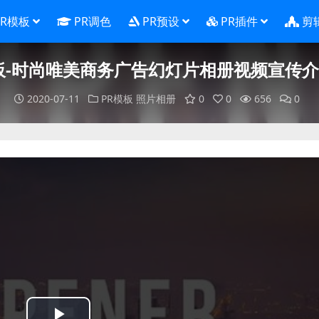
PR模板
PR调色
PR预设
PR插件
剪
板-时尚唯美商务广告幻灯片相册视频宣传
2020-07-11
PR模板
照片相册
0
0
656
0