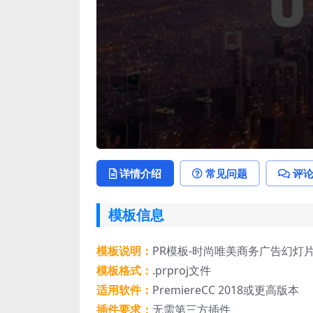
详情介绍
常见问题
评
模板信息
模板说明：
PR模板-时尚唯美商务广告幻灯
模板格式：
.prproj文件
适用软件：
PremiereCC 2018或更高版本
插件要求：
无需第三方插件