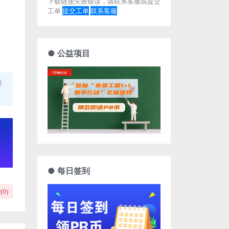
下载链接失效错误，请联系客服或提交
工单
提交工单
联系客服
● 公益项目
用
● 每日签到
(
0
)