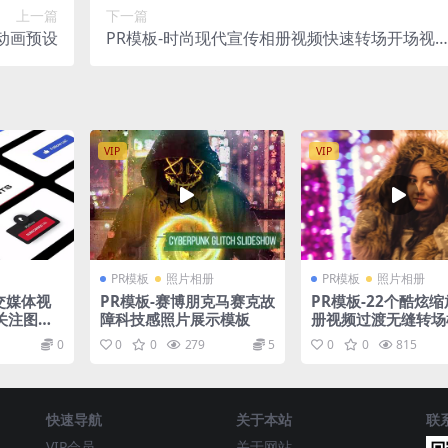
上一篇
下一篇
题动画预设
PR模板-时尚现代宣传相册视频快速转场开场视
模板
VIP
VIP
PR模板
照片相册
PR模板
照片相册
社交媒体视
PR模板-赛博朋克马赛克故
PR模板-22个酷炫
关注图形
障科技感照片展示模板
册视频过渡无缝转场
 Elemen
0
0
0
279
5
0
0
815
e Pro
快速导航
关于本站
联
VIP会员
关于网站