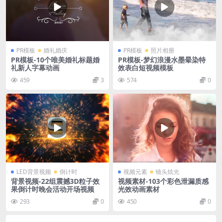
PR模板
婚礼婚庆
PR模板
照片相册
PR模板-10个唯美婚礼标题婚
PR模板-梦幻浪漫水墨晕染特
礼新人字幕动画
效表白短视频模板
459
3
574
0
LED背景视频
倒计时
视频元素
镜头炫光
背景视频-22组震撼3D粒子效
视频素材-103个彩色泄漏质感
果倒计时晚会活动开场视频
光效动画素材
293
0
450
0