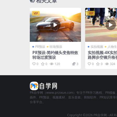
相关文章
VIP
VIP
PR预设
转场预设
实拍视频
人物生
PR预设-简约镜头变焦特效
实拍视频-4K实
转场过渡预设
路脚步空镜升格
0
0
120
3
0
0
324
PR自学网（www.przixue.com）专注于PR学习教程、PR模板
插件、PR预设、视频素材、音乐音效、剪辑软件、PR知识库等
分享平台。
Copyright ©2026 PR自学网