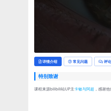
详情介绍
常见问题
评
特别致谢
课程来源bilibili站UP主
卡敏与阿超
，感谢他