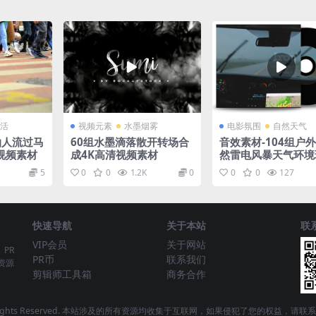
活
视频元素
水墨烟雾
电影氛围
自然天气
拍人流过马
60组水墨滴落散开转场合
音效素材-104组户
视频素材
成4K高清视频素材
然雷电风暴天气环境
立体声无损音效
5
0
0
1.2K
0
0
0
127
快速导航
关于本站
联
VIP会员
关于网站
、PR
PR币
联系我们
资源
剪辑师工具箱
商务合作
 - All Rights Reserved. 本站涉及的所有资源均收集于互联网，如果侵犯了您的权益，