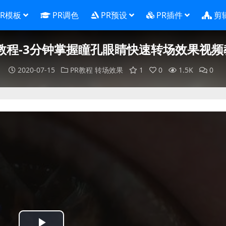
PR模板
PR调色
PR预设
PR插件
剪
R教程-3分钟掌握瞳孔眼睛快速转场效果视频
2020-07-15
PR教程
转场效果
1
0
1.5K
0