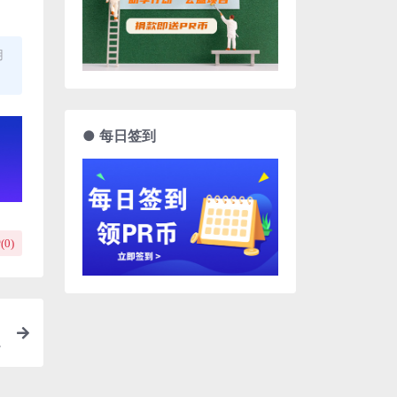
用
● 每日签到
(
0
)