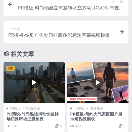
上一篇
PR模板-时尚动感立体旋转水立方动LOGO标志视频
模板
下一篇
PR模板-炫酷广告动画排版多彩标题字幕视频模板
相关文章
VIP
PR预设
转场预设
PR模板
照片相册
PR预设-时尚酷炫抖动快速转
PR模板-简约大气家庭照片展
场切换转场过渡预设
示短视频模板
163
5
467
0