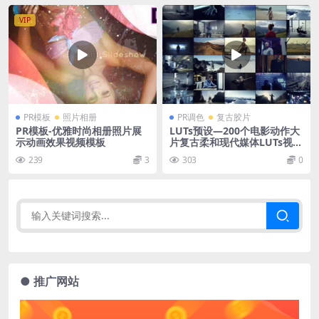
VIP
PR模板
照片相册
PR调色
复古胶片
PR模板-优雅时尚相册照片展
LUTs预设—200个电影动作大
示动画效果视频模板
片复古柔和现代媒体LUTs视频
调色
239
3
303
0
● 推广网站