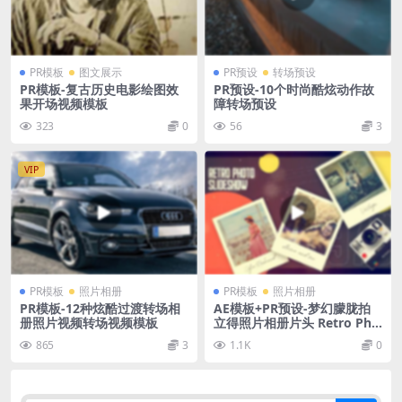
PR模板
图文展示
PR预设
转场预设
PR模板-复古历史电影绘图效
PR预设-10个时尚酷炫动作故
果开场视频模板
障转场预设
323
0
56
3
VIP
PR模板
照片相册
PR模板
照片相册
PR模板-12种炫酷过渡转场相
AE模板+PR预设-梦幻朦胧拍
册照片视频转场视频模板
立得照片相册片头 Retro Pho
to Slideshow
865
3
1.1K
0