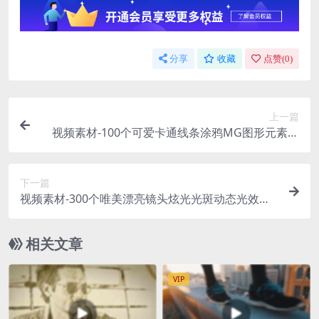
分享
收藏
点赞(
0
)
上一篇
视频素材-100个可爱卡通线条涂鸦MG图形元素动
画 Doodle Fx Pack
下一篇
视频素材-300个唯美漂亮镜头炫光光斑动态光效动
画素材 Light Leaks
相关文章
VIP