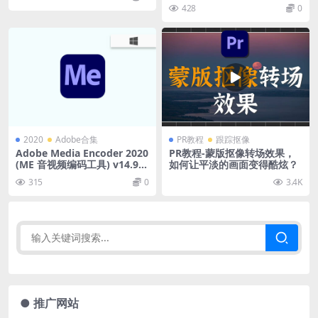
效合集
428
0
2020
Adobe合集
PR教程
跟踪抠像
Adobe Media Encoder 2020
PR教程-蒙版抠像转场效果，
(ME 音视频编码工具) v14.9.
如何让平淡的画面变得酷炫？
0.48中文直装版
315
0
3.4K
● 推广网站