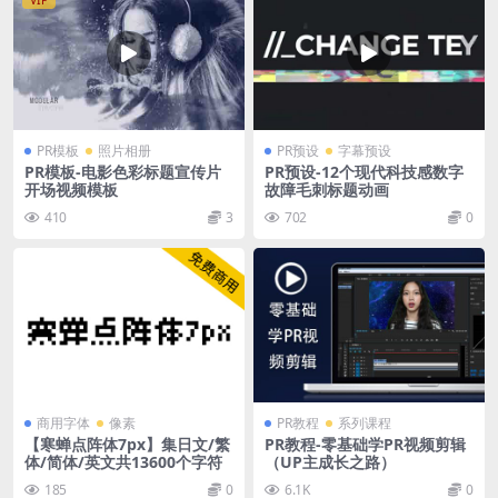
PR模板
照片相册
PR预设
字幕预设
PR模板-电影色彩标题宣传片
PR预设-12个现代科技感数字
开场视频模板
故障毛刺标题动画
410
3
702
0
商用字体
像素
PR教程
系列课程
【寒蝉点阵体7px】集日文/繁
PR教程-零基础学PR视频剪辑
体/简体/英文共13600个字符
（UP主成长之路）
185
0
6.1K
0