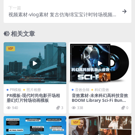
下一篇
视频素材-vlog素材 复古仿海绵宝宝计时转场视频素
材
相关文章
VIP
PR模板
照片相册
音效合辑
科幻音效
PR模板-现代时尚电影开场相
音效素材-未来科幻高科技音效
册幻灯片转场动画模板
BOOM Library Sci-Fi Bundl
e
940
3
338
0
VIP