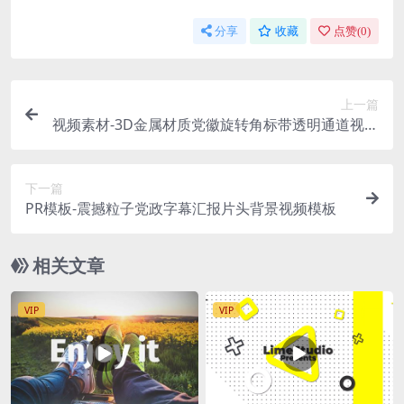
分享
收藏
点赞(
0
)
上一篇
视频素材-3D金属材质党徽旋转角标带透明通道视频
素材
下一篇
PR模板-震撼粒子党政字幕汇报片头背景视频模板
相关文章
VIP
VIP