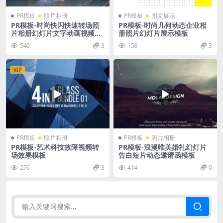
PR模板
照片相册
PR模板
图文展示
PR模板-时尚快闪快速转场照
PR模板-时尚几何动态企业相
片相册幻灯片文字动画视频模
册照片幻灯片展示模板
板
540
3
158
3
VIP
PR模板
照片相册
PR模板
照片相册
PR模板-艺术科技故障视频转
PR模板-浪漫唯美婚礼幻灯片
场效果模板
告白短片动态邀请函模板
276
3
414
0