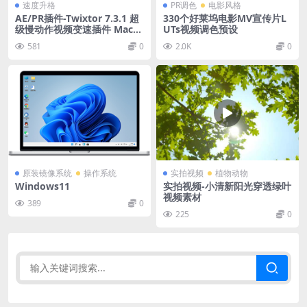
速度升格
PR调色
电影风格
AE/PR插件-Twixtor 7.3.1 超
330个好莱坞电影MV宣传片L
级慢动作视频变速插件 Mac/
UTs视频调色预设
Win版
581
0
2.0K
0
原装镜像系统
操作系统
实拍视频
植物动物
Windows11
实拍视频-小清新阳光穿透绿叶
视频素材
389
0
225
0