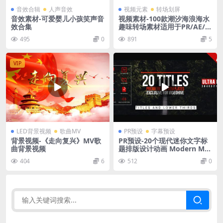
音效合辑
人声音效
视频元素
转场划屏
音效素材-可爱婴儿小孩笑声音
视频素材-100款潮汐海浪海水
效合集
趣味转场素材适用于PR/AE/F
CPX
495
0
891
5
VIP
LED背景视频
歌曲MV
PR预设
字幕预设
背景视频-《走向复兴》MV歌
PR预设-20个现代迷你文字标
曲背景视频
题排版设计动画 Modern Min
imal Titles
404
6
512
0