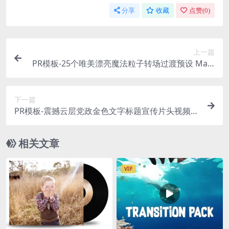
分享
收藏
点赞(
0
)
上一篇
PR模板-25个唯美漂亮魔法粒子转场过渡预设 Magi
c Transitions 2
下一篇
PR模板-震撼云层党政金色文字标题宣传片头视频模
板
相关文章
VIP