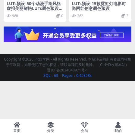
LUTs预设-50个动漫手绘风格
LUTs预设-15款霓虹灯电影时
虚拟美丽鲜艳LUTs调色预设和
尚网红创意调色预设
Lightroom预设
988
0
262
3
Copyright ©2026 PR自学网 - All Rights Reserved. 本站涉及的所有资源均收集
于互联网，如果侵犯了您的权益，请联系我们及时删除。（Ctrl+D收藏本站）
晋ICP备2024048971号-1
SQL：63
|
Pages：0.45858s
首页
分类
会员
我的