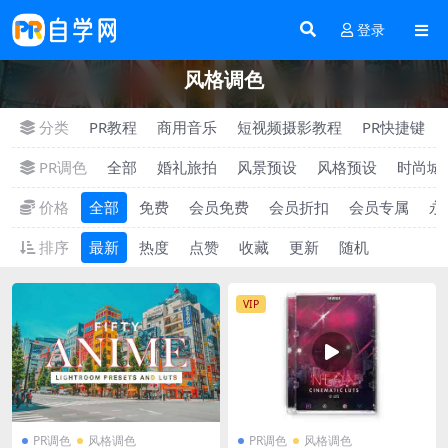
登录
风格调色
分类
PR教程
商用音乐
短视频摄影教程
PR快捷键
PR调色
全部
婚礼旅拍
风景预设
风格预设
时尚城
价格
全部
免费
会员免费
会员折扣
会员专属
永
排序
最新
热度
点赞
收藏
更新
随机
VIP
PR调色
风格调色
PR调色
风格调色