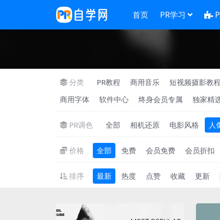
首页
PR学习
分类
PR教程
商用音乐
短视频摄影教
商用字体
软件中心
终身会员专属
独家精
PR调色
全部
相机还原
电影风格
人
价格
全部
免费
会员免费
会员折扣
排序
最新
热度
点赞
收藏
更新