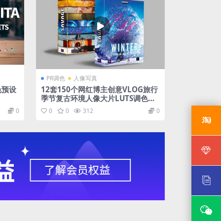
PR调色
人像写真
色预设
12套150个网红博主创意VLOG旅行
季节复古环境人像大片LUTS调色预
设 WINTER + ALL LUTS PACK
0
0
0
312
0