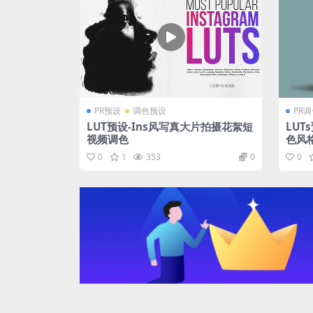
PR预设
调色预设
PR
LUT预设-Ins风写真大片拍摄花絮短
LUT
视频调色
色风
0
1
353
0
0