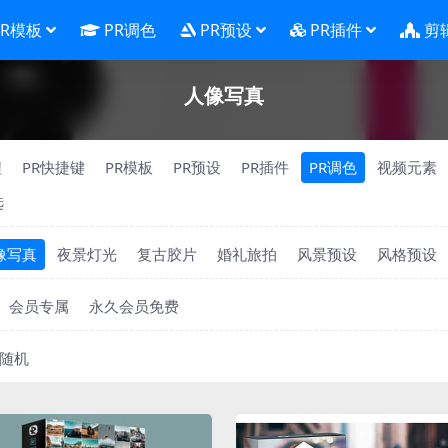
PR模板
PR调色
PR预设
PR插件
剪
人像写真
程
PR快捷键
PR模板
PR预设
PR插件
PR调色
视频元素
选
像写真
夜景灯光
复古胶片
婚礼旅拍
风景预设
风格预设
会员专属
永久会员免费
随机