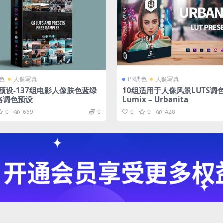
调色
人像写真
PR调色
人像写真
s预设-137组电影人像肤色蓝绿
10组适用于人像风景LUTS调
格调色预设
Lumix – Urbanita
0
669
0
0
0
428