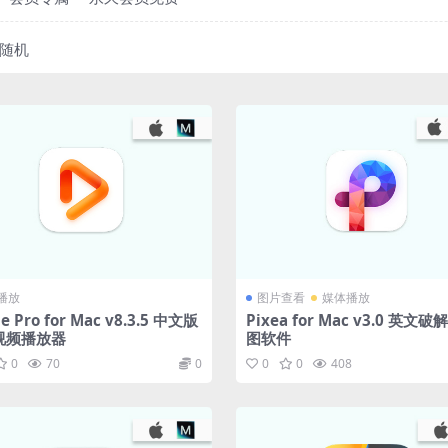
随机
播放
图片查看
媒体播放
se Pro for Mac v8.3.5 中文版
Pixea for Mac v3.0 英文破
视频播放器
图软件
0
70
0
0
0
408