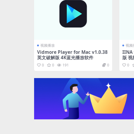
视频播放
视频
Vidmore Player for Mac v1.0.38
IINA
英文破解版 4K蓝光播放软件
版 
0
0
191
0
0