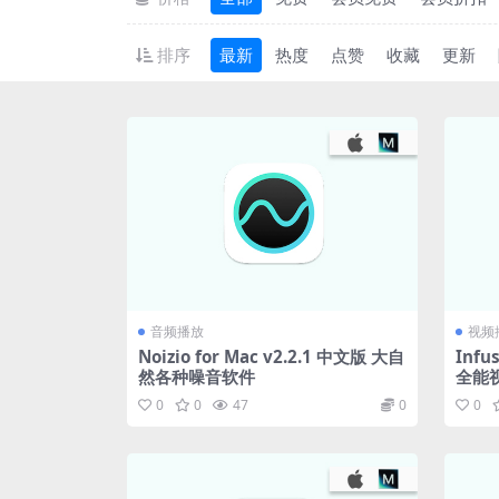
排序
最新
热度
点赞
收藏
更新
音频播放
视频
Noizio for Mac v2.2.1 中文版 大自
Infu
然各种噪音软件
全能
0
0
47
0
0