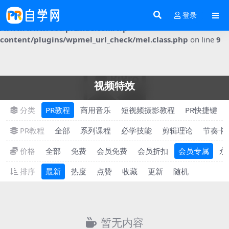
登录
Notice
: Trying to get property 'post_content' of non-object in
/www/wwwroot/przixue.com/wp-
content/plugins/wpmel_url_check/mel.class.php
on line
9
视频特效
分类
PR教程
商用音乐
短视频摄影教程
PR快捷键
PR教程
全部
系列课程
必学技能
剪辑理论
节奏卡
价格
全部
免费
会员免费
会员折扣
会员专属
永
排序
最新
热度
点赞
收藏
更新
随机
暂无内容