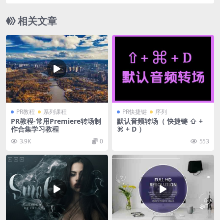
相关文章
PR教程
系列课程
PR快捷键
序列
PR教程-常用Premiere转场制
默认音频转场（ 快捷键 ⇧ +
作合集学习教程
⌘ + D ）
3.9K
0
553