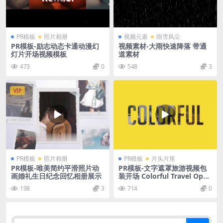
PR模板
照片相册
视频元素
雨雪风尘
PR模板-励志动态卡通动漫幻
视频素材-大雨快速降落 带通
灯片开场视频模板
道素材
473
0
548
3
VIP
PR模板
照片相册
PR模板
片头片尾
PR模板-唯美简约平滑照片动
PR模板-文字遮罩旅游视频包
画婚礼生日纪念回忆相册展示
装开场 Colorful Travel Open
er Typography Slideshow
198
3
714
0