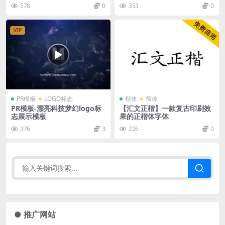
578
0
353
0
VIP
PR模板
LOGO标志
楷体
简体
PR模板-漂亮科技梦幻logo标
【汇文正楷】一款复古印刷效
志展示模板
果的正楷体字体
376
3
226
0
● 推广网站