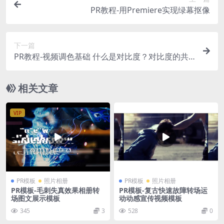
PR教程-用Premiere实现绿幕抠像
下一篇
PR教程-视频调色基础 什么是对比度？对比度的共
识
相关文章
VIP
PR模板
照片相册
PR模板
照片相册
PR模板-毛刺失真效果相册转
PR模板-复古快速故障转场运
场图文展示模板
动动感宣传视频模板
345
3
528
0