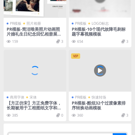
PR模板
照片相册
PR模板
LOGO标志
PR模板-简洁唯美照片动画照
PR模板-10个现代故障毛刺标
片婚礼生日纪念回忆相册展示
题字幕视频模板
模板
159
3
654
3
VIP
商用字体
宋体
PR模板
快速转场
【方正仿宋】方正免费字体，
PR模板-酷炫32个过渡像素排
长期被用于工程图纸文字和书
序转换动画模板
刊中的引文
385
0
360
3