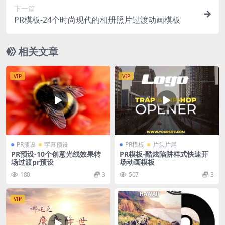
下一篇
PR模板-24个时尚现代的相册照片过渡动画模板
相关文章
VIP
VIP
PR预设
字幕预设
PR模板
片头片尾
PR预设-10个创意光线效果转
PR模板-酷炫陷阱样式快速开
场过渡pr预设
场动画模板
180
3
507
3
VIP