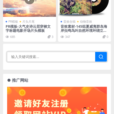
PR模板
片头片尾
音效合辑
动物音效
PR模板-大气史诗云层穿梭文
音效素材-145组夏威夷群岛海
字标题电影开场片头模板
岸虫鸣鸟叫自然环境环绕立体
声无损音效 Hawaii
685
3
347
0
● 推广网站