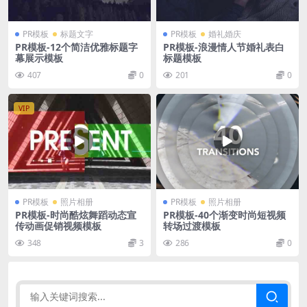
PR模板
标题文字
PR模板
婚礼婚庆
PR模板-12个简洁优雅标题字
PR模板-浪漫情人节婚礼表白
幕展示模板
标题模板
407
0
201
0
VIP
PR模板
照片相册
PR模板
照片相册
PR模板-时尚酷炫舞蹈动态宣
PR模板-40个渐变时尚短视频
传动画促销视频模板
转场过渡模板
348
3
286
0