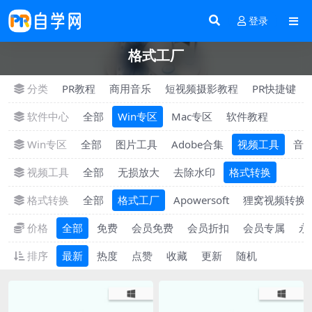
登录
格式工厂
分类
PR教程
商用音乐
短视频摄影教程
PR快捷键
软件中心
全部
Win专区
Mac专区
软件教程
Win专区
全部
图片工具
Adobe合集
视频工具
音
视频工具
全部
无损放大
去除水印
格式转换
格式转换
全部
格式工厂
Apowersoft
狸窝视频转换
价格
全部
免费
会员免费
会员折扣
会员专属
永
排序
最新
热度
点赞
收藏
更新
随机