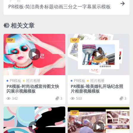
PR模板-简洁商务标题动画三分之一字幕展示模板
相关文章
VIP
VIP
PR模板
照片相册
PR模板
照片相册
PR模板-时尚动感宣传图文快
PR模板-唯美婚礼开场纪念照
闪展示视频模板
片相册视频模板
342
3
503
3
VIP