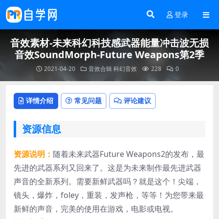
登录
音效素材-未来科幻科技感武器能量冲击波无损
音效SoundMorph-Future Weapons第2季
2021-04-20
音效合辑
科幻音效
228
0
详情介绍
常见问题
评论建议
资源信息
资源说明：
随着未来武器Future Weapons2的发布，最
先进的武器系列又回来了。这是为未来制作最先进武器
声音的全新系列。需要新鲜武器吗？就是这个！尖端，
镜头，爆炸，foley，重装，发声枪，等等！为您带来最
新鲜的声音，完美的使用在游戏，电影或电视。