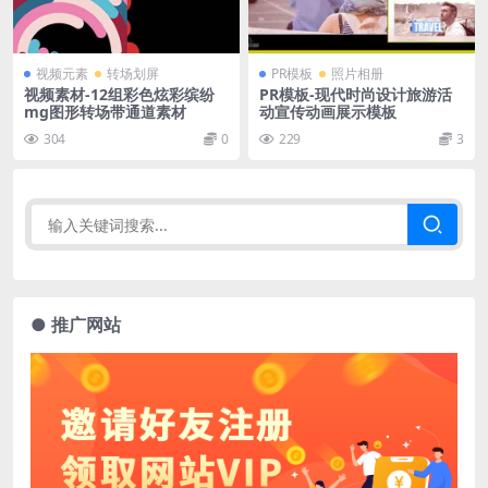
视频元素
转场划屏
PR模板
照片相册
视频素材-12组彩色炫彩缤纷
PR模板-现代时尚设计旅游活
mg图形转场带通道素材
动宣传动画展示模板
304
0
229
3
● 推广网站