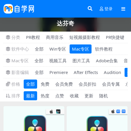
登录
达芬奇
分类
PR教程
商用音乐
短视频摄影教程
PR快捷键
软件中心
全部
Win专区
Mac专区
软件教程
Mac专区
全部
视频工具
图片工具
Adobe合集
音
影音编辑
全部
Premiere
After Effects
Audition
价格
全部
免费
会员免费
会员折扣
会员专属
永
排序
最新
热度
点赞
收藏
更新
随机