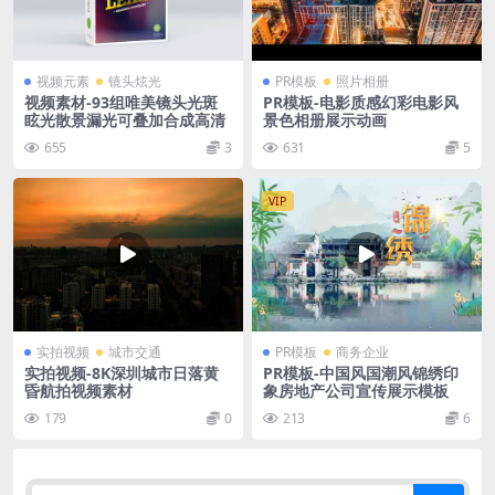
视频元素
镜头炫光
PR模板
照片相册
视频素材-93组唯美镜头光斑
PR模板-电影质感幻彩电影风
眩光散景漏光可叠加合成高清
景色相册展示动画
655
3
631
5
VIP
实拍视频
城市交通
PR模板
商务企业
实拍视频-8K深圳城市日落黄
PR模板-中国风国潮风锦绣印
昏航拍视频素材
象房地产公司宣传展示模板
179
0
213
6