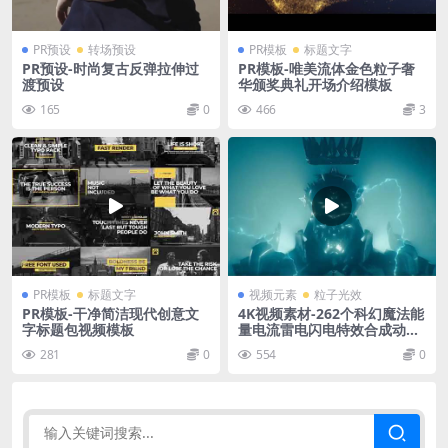
PR预设
转场预设
PR模板
标题文字
PR预设-时尚复古反弹拉伸过
PR模板-唯美流体金色粒子奢
渡预设
华颁奖典礼开场介绍模板
165
0
466
3
PR模板
标题文字
视频元素
粒子光效
PR模板-干净简洁现代创意文
4K视频素材-262个科幻魔法能
字标题包视频模板
量电流雷电闪电特效合成动画
Electric Pack
281
0
554
0