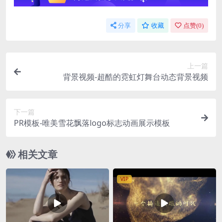
分享
收藏
点赞(
0
)
上一篇
背景视频-超酷的霓虹灯舞台动态背景视频
下一篇
PR模板-唯美雪花飘落logo标志动画展示模板
相关文章
VIP