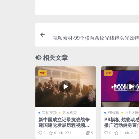
视频素材-99个横向条纹光线镜头光效特
K视频素材 Light 
相关文章
VIP
VIP
实拍视频
党政机关
PR模板
照片相
新中国成立记录抗战战争
PR模板-炫彩动
建国建党发展历程视频素
推广运动健身宣
材
0
0
271
5
0
1
217