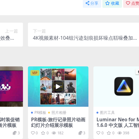
分享
收藏
点赞
上一篇
下一篇
效叠加4
4K视频素材-104组污迹划痕损坏噪点聒噪叠加特
Streaks
效合成视频素材
VIP
册
PR模板
照片相册
图片工具
感时装促销
PR模板-旅行记录照片动画
Luminar Neo for 
传片模板
幻灯片介绍展示模板
1.6.0 中文版 人工
像处理软件
3
0
0
182
3
0
0
398