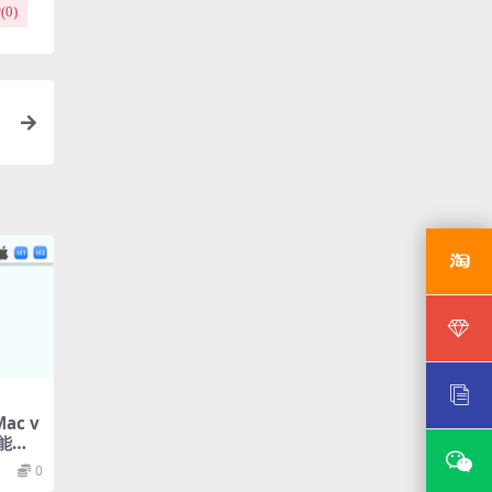
(
0
)
Mac v
智能图
0