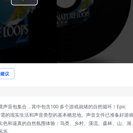
Play
Video
论建议
声音包集合，其中包含100 多个游戏就绪的自然循环！Epic
戏和电影所需的现实生活和声音类型的基本栖息地。声音文件已准备好游
出色和逼真的自然氛围体验：鸟类、乡村、溪流、森林、山、湖
风等。