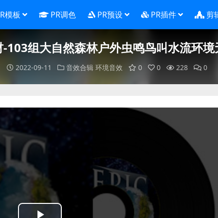
PR模板
PR调色
PR预设
PR插件
剪
材-103组大自然森林户外虫鸣鸟叫水流环境
2022-09-11
音效合辑
环境音效
0
0
228
0